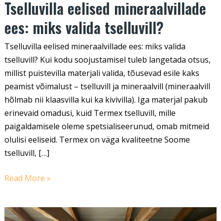
Tselluvilla eelised mineraalvillade
ees: miks valida tselluvill?
Tselluvilla eelised mineraalvillade ees: miks valida
tselluvill? Kui kodu soojustamisel tuleb langetada otsus,
millist puistevilla materjali valida, tõusevad esile kaks
peamist võimalust – tselluvill ja mineraalvill (mineraalvill
hõlmab nii klaasvilla kui ka kivivilla). Iga materjal pakub
erinevaid omadusi, kuid Termex tselluvill, mille
paigaldamisele oleme spetsialiseerunud, omab mitmeid
olulisi eeliseid. Termex on väga kvaliteetne Soome
tselluvill, […]
Read More »
Puistevilla