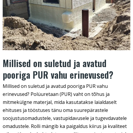
PUR
vahu
erinevused?
Millised on suletud ja avatud
pooriga PUR vahu erinevused?
Millised on suletud ja avatud pooriga PUR vahu
erinevused? Polüuretaan (PUR) vaht on tõhus ja
mitmekülgne materjal, mida kasutatakse laialdaselt
ehituses ja tööstuses tänu oma suurepärastele
soojustusomadustele, vastupidavusele ja tugevdavatele
omadustele. Rolli mängib ka paigaldus kiirus ja kvaliteet