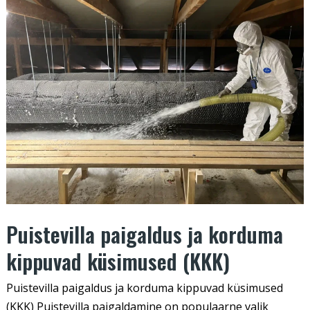
paigaldus
ja
korduma
kippuvad
küsimused
(KKK)
Puistevilla paigaldus ja korduma
kippuvad küsimused (KKK)
Puistevilla paigaldus ja korduma kippuvad küsimused
(KKK) Puistevilla paigaldamine on populaarne valik