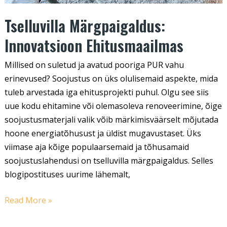
Tselluvilla Märgpaigaldus:
Innovatsioon Ehitusmaailmas
Millised on suletud ja avatud pooriga PUR vahu
erinevused? Soojustus on üks olulisemaid aspekte, mida
tuleb arvestada iga ehitusprojekti puhul. Olgu see siis
uue kodu ehitamine või olemasoleva renoveerimine, õige
soojustusmaterjali valik võib märkimisväärselt mõjutada
hoone energiatõhusust ja üldist mugavustaset. Üks
viimase aja kõige populaarsemaid ja tõhusamaid
soojustuslahendusi on tselluvilla märgpaigaldus. Selles
blogipostituses uurime lähemalt,
Read More »