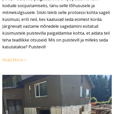
kodude soojustamiseks, tänu selle tõhususele ja
mitmekülgsusele. Siiski tekib selle protsessi kohta sageli
küsimusi, eriti neil, kes kaaluvad seda esimest korda.
Järgnevalt vastame mõnedele sagedamini esitatud
küsimustele puistevilla paigaldamise kohta, et aidata teil
teha teadlikke otsuseid. Mis on puistevill ja milleks seda
kasutatakse? Puistevill
Read More »
Millised
on
suletud
ja
avatud
pooriga