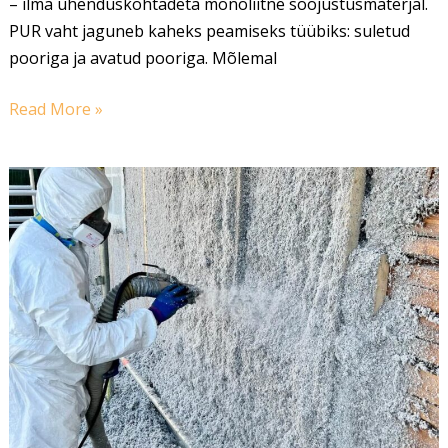
– ilma ühenduskohtadeta monoliitne soojustusmaterjal.
PUR vaht jaguneb kaheks peamiseks tüübiks: suletud
pooriga ja avatud pooriga. Mõlemal
Read More »
Tselluvilla
Märgpaigaldus:
Innovatsioon
Ehitusmaailmas